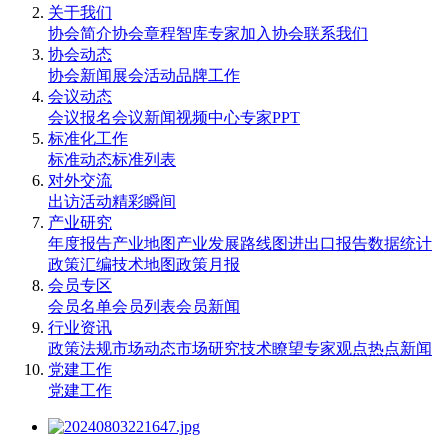
关于我们
协会简介
协会章程
智库专家
加入协会
联系我们
协会动态
协会新闻
展会活动
品牌工作
会议动态
会议报名
会议新闻
视频中心
专家PPT
标准化工作
标准动态
标准列表
对外交流
出访活动
精彩瞬间
产业研究
年度报告
产业地图
产业发展路线图
进出口报告
数据统计
政策汇编
技术地图
政策月报
会员专区
会员名单
会员列表
会员新闻
行业资讯
政策法规
市场动态
市场研究
技术瞭望
专家观点
热点新闻
党建工作
党建工作