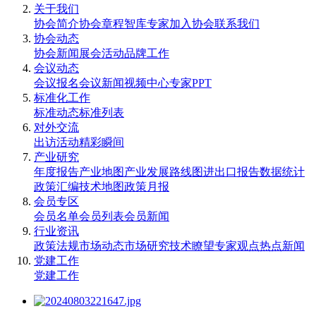
关于我们
协会简介
协会章程
智库专家
加入协会
联系我们
协会动态
协会新闻
展会活动
品牌工作
会议动态
会议报名
会议新闻
视频中心
专家PPT
标准化工作
标准动态
标准列表
对外交流
出访活动
精彩瞬间
产业研究
年度报告
产业地图
产业发展路线图
进出口报告
数据统计
政策汇编
技术地图
政策月报
会员专区
会员名单
会员列表
会员新闻
行业资讯
政策法规
市场动态
市场研究
技术瞭望
专家观点
热点新闻
党建工作
党建工作