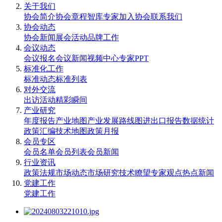
关于我们
协会简介
协会章程
智库专家
加入协会
联系我们
协会动态
协会新闻
展会活动
品牌工作
会议动态
会议报名
会议新闻
视频中心
专家PPT
标准化工作
标准动态
标准列表
对外交流
出访活动
精彩瞬间
产业研究
年度报告
产业地图
产业发展路线图
进出口报告
数据统计
政策汇编
技术地图
政策月报
会员专区
会员名单
会员列表
会员新闻
行业资讯
政策法规
市场动态
市场研究
技术瞭望
专家观点
热点新闻
党建工作
党建工作